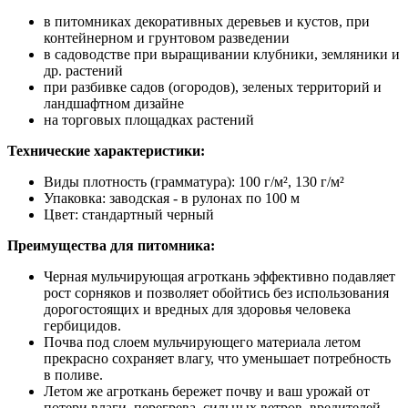
в питомниках декоративных деревьев и кустов, при
контейнерном и грунтовом разведении
в садоводстве при выращивании клубники, земляники и
др. растений
при разбивке садов (огородов), зеленых территорий и
ландшафтном дизайне
на торговых площадках растений
Технические характеристики:
Виды плотность (грамматура): 100 г/м², 130 г/м²
Упаковка: заводская - в рулонах по 100 м
Цвет: стандартный черный
Преимущества для питомника:
Черная мульчирующая агроткань эффективно подавляет
рост сорняков и позволяет обойтись без использования
дорогостоящих и вредных для здоровья человека
гербицидов.
Почва под слоем мульчирующего материала летом
прекрасно сохраняет влагу, что уменьшает потребность
в поливе.
Летом же агроткань бережет почву и ваш урожай от
потери влаги, перегрева, сильных ветров, вредителей,