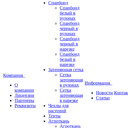
Спанбонд
Спанбонд
белый в
рулонах
Спанбонд
черный в
рулонах
Спанбонд
черный в
нарезке
Спанбонд
белый в
нарезке
Затеняющая сетка
Сетка
Компания
затеняющая
Информация
О
в рулонах
компании
Сетка
Новости
Конта
Лицензии
затеняющая
Статьи
Партнеры
в нарезке
Реквизиты
Чехлы для
растений
Тенты
Агроткань
Агроткань