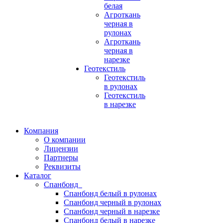
белая
Агроткань
черная в
рулонах
Агроткань
черная в
нарезке
Геотекстиль
Геотекстиль
в рулонах
Геотекстиль
в нарезке
Компания
О компании
Лицензии
Партнеры
Реквизиты
Каталог
Спанбонд
Спанбонд белый в рулонах
Спанбонд черный в рулонах
Спанбонд черный в нарезке
Спанбонд белый в нарезке