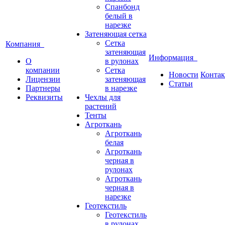
Спанбонд
белый в
нарезке
Затеняющая сетка
Сетка
Компания
затеняющая
Информация
О
в рулонах
компании
Сетка
Новости
Конта
Лицензии
затеняющая
Статьи
Партнеры
в нарезке
Реквизиты
Чехлы для
растений
Тенты
Агроткань
Агроткань
белая
Агроткань
черная в
рулонах
Агроткань
черная в
нарезке
Геотекстиль
Геотекстиль
в рулонах