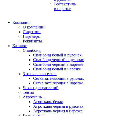
Геотекстиль
в нарезке
Компания
О компании
Лицензии
Партнеры
Реквизиты
Каталог
Спанбонд
Спанбонд белый в рулонах
Спанбонд черный в рулонах
Спанбонд черный в нарезке
Спанбонд белый в нарезке
Затеняющая сетка
Сетка затеняющая в рулонах
Сетка затеняющая в нарезке
Чехлы для растений
Тенты
Агроткань
Агроткань белая
Агроткань черная в рулонах
Агроткань черная в нарезке
Геотекстиль