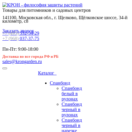
Товары для питомников и садовых центров
141100, Московская обл., г. Щелково, Щёлковское шоссе, 34-й
километр, с8
Заказать звонок
+7 (495)
532-54-29
+7 (968)
037-37-75
Пн-Пт: 9:00-18:00
Доставка во все города РФ и РБ
sales@krongarden.ru
Каталог
Спанбонд
Спанбонд
белый в
рулонах
Спанбонд
черный в
рулонах
Спанбонд
черный в
нарезке