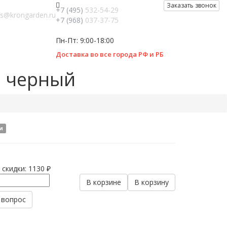
Заказать звонок
+7 (495)
532-54-29
es@krongarden.ru
+7 (968)
037-37-75
Пн-Пт: 9:00-18:00
Доставка во все города РФ и РБ
², черный
и
 скидки:
1130 ₽
В корзине
В корзину
 вопрос