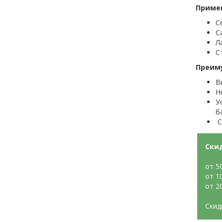
Приме
С
С
Л
С
Преим
В
Н
У
б
С
Ски
от 5
от 1
от 2
Скид