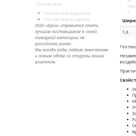
Геотекстиль
Геотекстиль в рулонах
Геотекстиль в нарезке
Ширин
ООО «Крон» стремится стать
лучшим поставщиком в своей
1,6
товарной категории на
российском рынке.
Геотек
Мы всегда рады любым замечаниям
и новым идеям со стороны наших
Незамен
клиентов.
воздейс
Практич
Свойст
У
П
М
У
З
Р
О
А