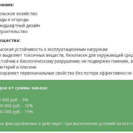
нение:
ельское хозяйство
ады и огороды
андшафтный дизайн
троительство
ущества:
ысокая устойчивость к эксплуатационным нагрузкам
е выделяет токсичных веществ, безопасен для окружающей сред
стойчив к биологическому разрушению: не подвержен гниению, в
актерий и плесени
охраняет первоначальные свойства без потери эффективности 
дки от суммы заказа:
0 000 руб. - 5%
00 000 руб. - 10%
00 000 руб. - 15%
ки фиксированные и действуют при выполнении условий на все 