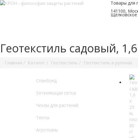
Товары для 
141100, Моск
Щёлковское 
Геотекстиль садовый, 1,6
Главная
Каталог
Геотекстиль
Геотекстиль в рулонах
Спанбонд
Затеняющая сетка
Чехлы для растений
Тенты
Агроткань