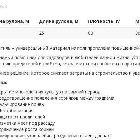
а рулона, м
Длина рулона, м
Плотность, г/
м²
М
25
80
80
стиль – универсальный материал из полипропилена повышенной
имый помощник для садоводов и любителей дачной жизни: устой
твию вредителей и грибков, сохраняет свои свойства на протя
ное решение, которое снижает затраты на строительство и уве
ва:
крытие многолетних культур на зимний период
редотвращение появления сорняков между грядками
ульчирование почвы
Ф-стабилизация
ащита от вредителей
азметка мест под рассаду
граничение роста корней
рмирование, укрепление, разделение слоев, дренаж