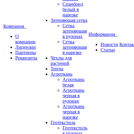
Спанбонд
белый в
нарезке
Затеняющая сетка
Сетка
Компания
затеняющая
Информация
О
в рулонах
компании
Сетка
Новости
Конта
Лицензии
затеняющая
Статьи
Партнеры
в нарезке
Реквизиты
Чехлы для
растений
Тенты
Агроткань
Агроткань
белая
Агроткань
черная в
рулонах
Агроткань
черная в
нарезке
Геотекстиль
Геотекстиль
в рулонах