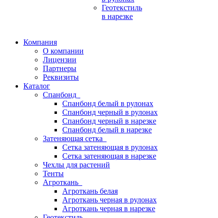
Геотекстиль
в нарезке
Компания
О компании
Лицензии
Партнеры
Реквизиты
Каталог
Спанбонд
Спанбонд белый в рулонах
Спанбонд черный в рулонах
Спанбонд черный в нарезке
Спанбонд белый в нарезке
Затеняющая сетка
Сетка затеняющая в рулонах
Сетка затеняющая в нарезке
Чехлы для растений
Тенты
Агроткань
Агроткань белая
Агроткань черная в рулонах
Агроткань черная в нарезке
Геотекстиль