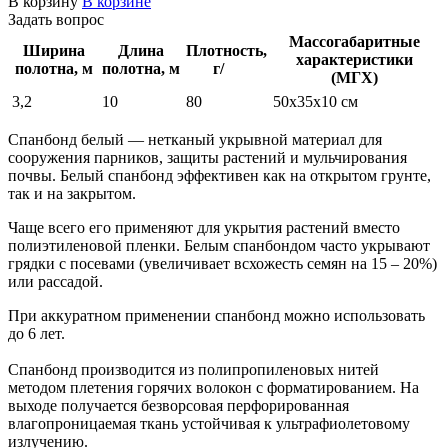
В корзину
В корзине
Задать вопрос
Массогабаритные
Ширина
Длина
Плотность,
характеристики
полотна, м
полотна, м
г/
м²
(МГХ)
3,2
10
80
50х35х10 см
Спанбонд белый — нетканый укрывной материал для
сооружения парников, защиты растений и мульчирования
почвы. Белый спанбонд эффективен как на открытом грунте,
так и на закрытом.
Чаще всего его применяют для укрытия растений вместо
полиэтиленовой пленки. Белым спанбондом часто укрывают
грядки с посевами (увеличивает всхожесть семян на 15 – 20%)
или рассадой.
При аккуратном применении спанбонд можно использовать
до 6 лет.
Спанбонд производится из полипропиленовых нитей
методом плетения горячих волокон с форматированием. На
выходе получается безворсовая перфорированная
влагопроницаемая ткань устойчивая к ультрафиолетовому
излучению.