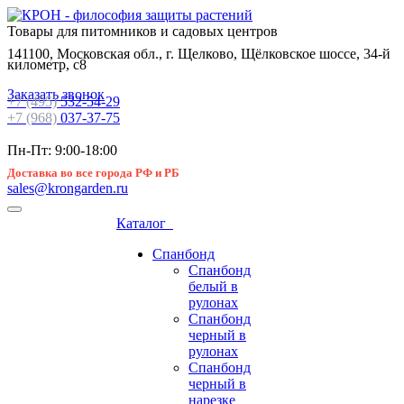
Товары для питомников и садовых центров
141100, Московская обл., г. Щелково, Щёлковское шоссе, 34-й
километр, с8
Заказать звонок
+7 (495)
532-54-29
+7 (968)
037-37-75
Пн-Пт: 9:00-18:00
Доставка во все города РФ и РБ
sales@krongarden.ru
Каталог
Спанбонд
Спанбонд
белый в
рулонах
Спанбонд
черный в
рулонах
Спанбонд
черный в
нарезке