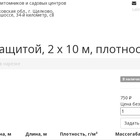
питомников и садовых центров
sal
овская обл., г. Щелково,
шоссе, 34-й километр, с8
щитой, 2 x 10 м, плотност
в нарезке
В наличи
750 ₽
Цена без
Задать
а, м
Длина, м
Плотность, г/м²
Массогаба