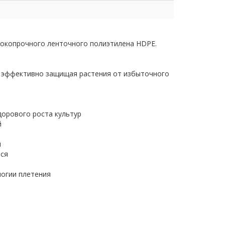
сокопрочного ленточного полиэтилена HDPE.
%, эффективно защищая растения от избыточного
дорового роста культур
й
и
тся
логии плетения