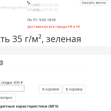
Заказать звонок
+7 (495)
532-54-29
es@krongarden.ru
+7 (968)
037-37-75
Пн-Пт: 9:00-18:00
Доставка во все города РФ и РБ
ь 35 г/м², зеленая
и
 скидки:
830 ₽
В корзине
В корзину
 вопрос
ритные характеристики (МГХ)