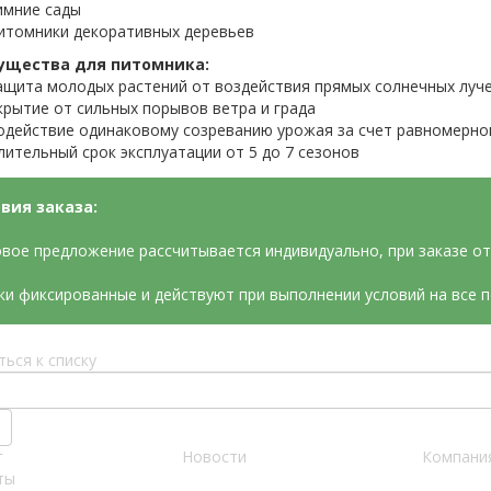
имние сады
итомники декоративных деревьев
ущества для питомника:
ащита молодых растений от воздействия прямых солнечных луч
крытие от сильных порывов ветра и града
одействие одинаковому созреванию урожая за счет равномерно
лительный срок эксплуатации от 5 до 7 сезонов
вия заказа:
вое предложение рассчитывается индивидуально, при заказе от 
ки фиксированные и действуют при выполнении условий на все 
ться к списку
г
Новости
Компани
ты