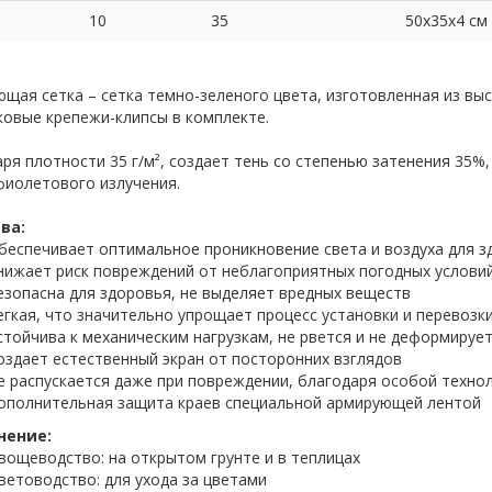
10
35
50х35х4 см
щая сетка – сетка темно-зеленого цвета, изготовленная из вы
овые крепежи-клипсы в комплекте.
ря плотности 35 г/м², создает тень со степенью затенения 35
фиолетового излучения.
ва:
беспечивает оптимальное проникновение света и воздуха для з
нижает риск повреждений от неблагоприятных погодных услови
езопасна для здоровья, не выделяет вредных веществ
егкая, что значительно упрощает процесс установки и перевозк
стойчива к механическим нагрузкам, не рвется и не деформируе
оздает естественный экран от посторонних взглядов
е распускается даже при повреждении, благодаря особой техно
ополнительная защита краев специальной армирующей лентой
нение:
вощеводство: на открытом грунте и в теплицах
ветоводство: для ухода за цветами