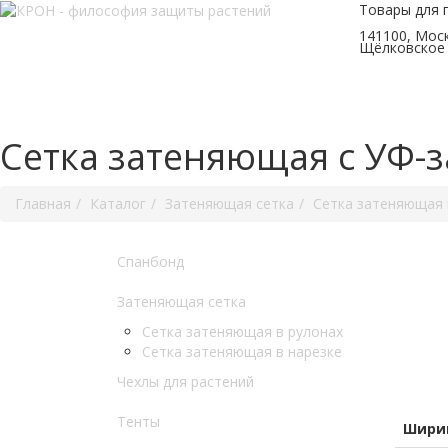
Товары для 
141100, Моск
Щёлковское 
Сетка затеняющая с УФ-за
Главная
Каталог
Затеняющая сетка
Сетка затеняющая 
Спанбонд
Затеняющая сетка
Сетка затеняющая в рулонах
Сетка затеняющая в нарезке
Чехлы для растений
Тенты
Ширин