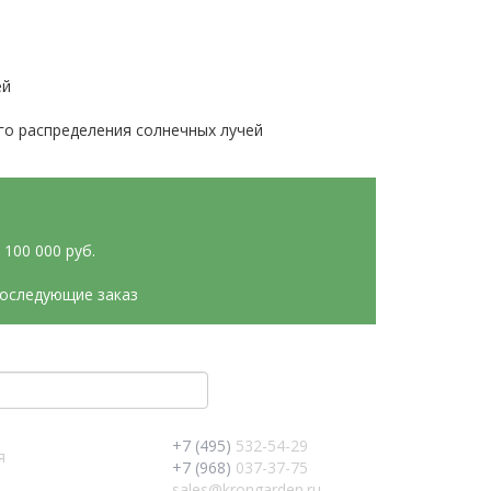
ей
го распределения солнечных лучей
100 000 руб.
последующие заказ
+7 (495)
532-54-29
я
+7 (968)
037-37-75
sales@krongarden.ru