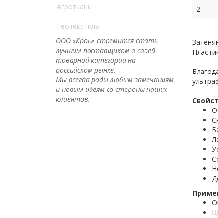
Агроткань
2
Геотекстиль
ООО «Крон» стремится стать
Затеняю
лучшим поставщиком в своей
Пластик
товарной категории на
российском рынке.
Благода
Мы всегда рады любым замечаниям
ультра
и новым идеям со стороны наших
клиентов.
Свойст
О
С
Б
Л
У
С
Н
Д
Приме
О
Ц