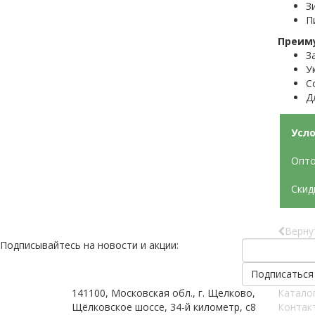
З
П
Преим
З
У
С
Д
Усло
Опто
Скид
Верну
Подписывайтесь на новости и акции:
141100, Московская обл., г. Щелково,
Катало
Щёлковское шоссе, 34-й километр, с8
Контак