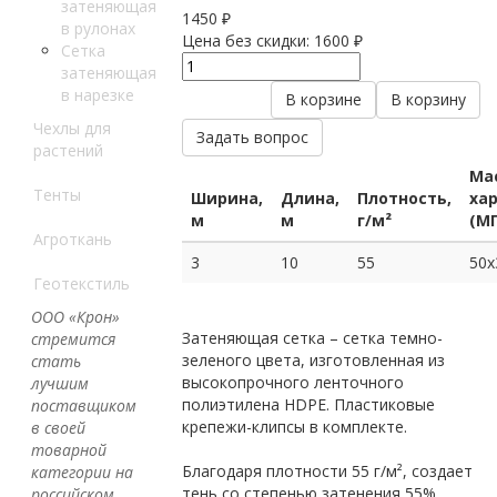
затеняющая
1450 ₽
в рулонах
Цена без скидки:
1600 ₽
Сетка
затеняющая
в нарезке
В корзине
В корзину
Чехлы для
Задать вопрос
растений
Ма
Тенты
Ширина,
Длина,
Плотность,
ха
м
м
г/м²
(МГ
Агроткань
3
10
55
50х
Геотекстиль
ООО «Крон»
Затеняющая сетка – сетка темно-
стремится
зеленого цвета, изготовленная из
стать
высокопрочного ленточного
лучшим
полиэтилена HDPE. Пластиковые
поставщиком
крепежи-клипсы в комплекте.
в своей
товарной
Благодаря плотности 55 г/м², создает
категории на
тень со степенью затенения 55%,
российском