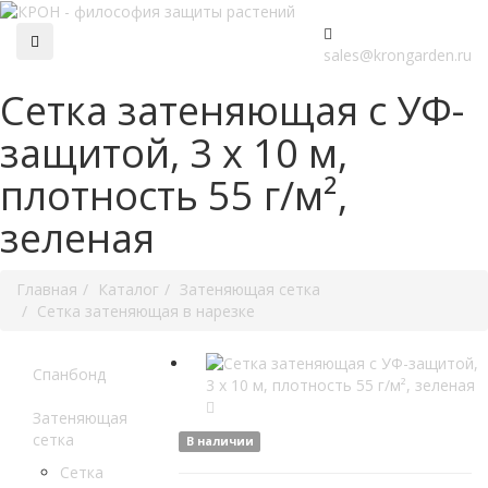
sales@krongarden.ru
Сетка затеняющая с УФ-
защитой, 3 x 10 м,
плотность 55 г/м²,
зеленая
Главная
Каталог
Затеняющая сетка
Сетка затеняющая в нарезке
Спанбонд
Затеняющая
сетка
В наличии
Сетка