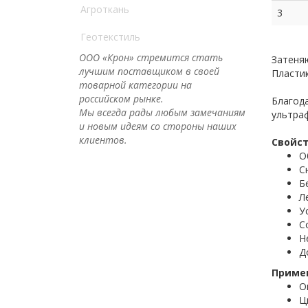
Агроткань
3
Геотекстиль
ООО «Крон» стремится стать
Затеняю
лучшим поставщиком в своей
Пластик
товарной категории на
российском рынке.
Благода
Мы всегда рады любым замечаниям
ультра
и новым идеям со стороны наших
клиентов.
Свойст
О
С
Б
Л
У
С
Н
Д
Приме
О
Ц