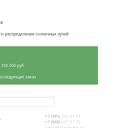
ей
го распределения солнечных лучей
100 000 руб.
последующие заказ
+7 (495)
532-54-29
я
+7 (968)
037-37-75
sales@krongarden.ru