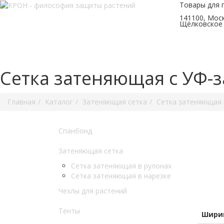
Товары для 
141100, Моск
Щёлковское 
Сетка затеняющая с УФ-за
Главная
Каталог
Затеняющая сетка
Сетка затеняющая 
Спанбонд
Затеняющая сетка
Сетка затеняющая в рулонах
Сетка затеняющая в нарезке
Чехлы для растений
Тенты
Ширин