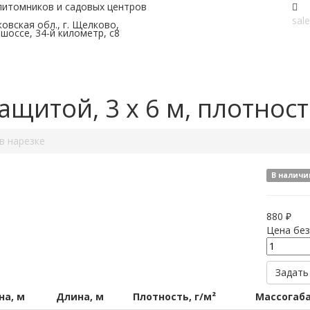
питомников и садовых центров
sal
овская обл., г. Щелково,
шоссе, 34-й километр, с8
щитой, 3 x 6 м, плотность
в нарезке
В наличи
880 ₽
Цена без
Задать
а, м
Длина, м
Плотность, г/м²
Массогаба