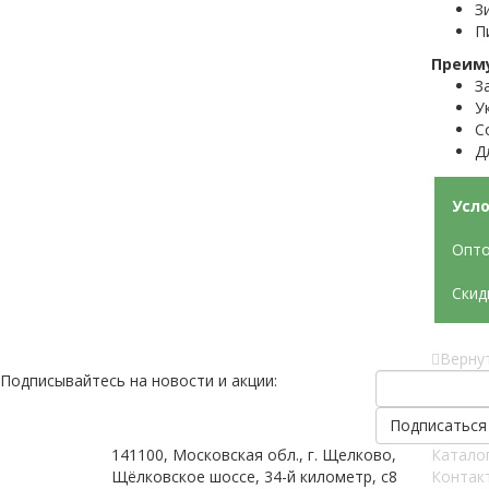
З
П
Преим
З
У
С
Д
Усло
Опто
Скид
Вернут
Подписывайтесь на новости и акции:
141100, Московская обл., г. Щелково,
Катало
Щёлковское шоссе, 34-й километр, с8
Контак