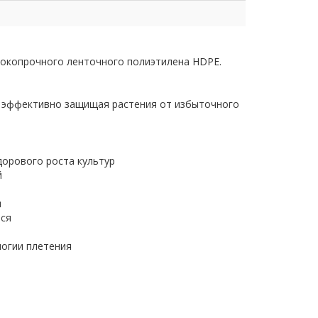
сокопрочного ленточного полиэтилена HDPE.
%, эффективно защищая растения от избыточного
дорового роста культур
й
и
тся
логии плетения