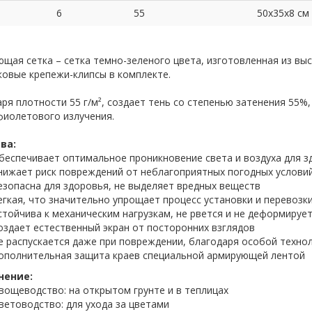
6
55
50х35х8 см
щая сетка – сетка темно-зеленого цвета, изготовленная из вы
овые крепежи-клипсы в комплекте.
ря плотности 55 г/м², создает тень со степенью затенения 55
фиолетового излучения.
ва:
беспечивает оптимальное проникновение света и воздуха для з
нижает риск повреждений от неблагоприятных погодных услови
езопасна для здоровья, не выделяет вредных веществ
егкая, что значительно упрощает процесс установки и перевозк
стойчива к механическим нагрузкам, не рвется и не деформируе
оздает естественный экран от посторонних взглядов
е распускается даже при повреждении, благодаря особой техно
ополнительная защита краев специальной армирующей лентой
нение:
вощеводство: на открытом грунте и в теплицах
ветоводство: для ухода за цветами