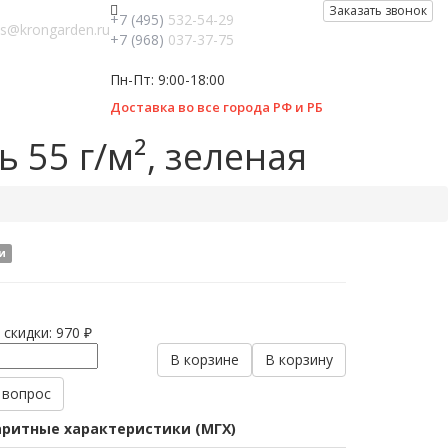
Заказать звонок
+7 (495)
532-54-29
es@krongarden.ru
+7 (968)
037-37-75
Пн-Пт: 9:00-18:00
Доставка во все города РФ и РБ
 55 г/м², зеленая
и
 скидки:
970 ₽
В корзине
В корзину
 вопрос
ритные характеристики (МГХ)