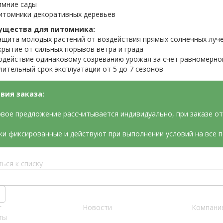
имние сады
итомники декоративных деревьев
ущества для питомника:
ащита молодых растений от воздействия прямых солнечных луч
крытие от сильных порывов ветра и града
одействие одинаковому созреванию урожая за счет равномерно
лительный срок эксплуатации от 5 до 7 сезонов
вия заказа:
вое предложение рассчитывается индивидуально, при заказе от 
ки фиксированные и действуют при выполнении условий на все 
ься к списку
г
Новости
Компани
ты