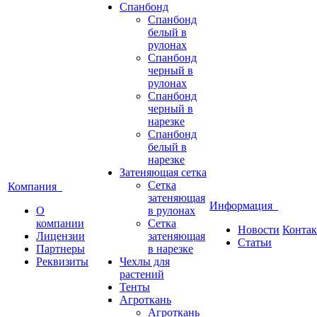
Спанбонд
Спанбонд
белый в
рулонах
Спанбонд
черный в
рулонах
Спанбонд
черный в
нарезке
Спанбонд
белый в
нарезке
Затеняющая сетка
Сетка
Компания
затеняющая
Информация
О
в рулонах
компании
Сетка
Новости
Конта
Лицензии
затеняющая
Статьи
Партнеры
в нарезке
Реквизиты
Чехлы для
растений
Тенты
Агроткань
Агроткань