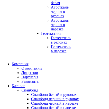
белая
Агроткань
черная в
рулонах
Агроткань
черная в
нарезке
Геотекстиль
Геотекстиль
в рулонах
Геотекстиль
в нарезке
Компания
О компании
Лицензии
Партнеры
Реквизиты
Каталог
Спанбонд
Спанбонд белый в рулонах
Спанбонд черный в рулонах
Спанбонд черный в нарезке
Спанбонд белый в нарезке