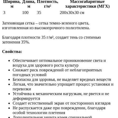
Ширина,
Длина,
Плотность,
Массогабаритные
м
м
г/м²
характеристики (МГХ)
3
100
35
200х30х30 см
Затеняющая сетка – сетка темно-зеленого цвета,
изготовленная из высокопрочного полиэтилена.
Благодаря плотности 35 г/м², создает тень со степенью
затенения 35%.
Свойства:
Обеспечивает оптимальное проникновение света и
воздуха для здорового роста культур
Снижает риск повреждений от неблагоприятных
погодных условий
Безопасна для здоровья, не выделяет вредных веществ
Легкая, что значительно упрощает процесс установки и
перевозки
Устойчива к механическим нагрузкам, не рвется и не
деформируется
Создает естественный экран от посторонних взглядов
Не распускается даже при повреждении, благодаря
особой технологии плетения
Дополнительная защита краев специальной