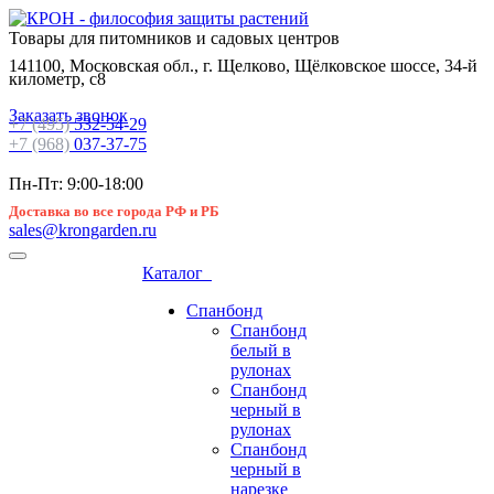
Товары для питомников и садовых центров
141100, Московская обл., г. Щелково, Щёлковское шоссе, 34-й
километр, с8
Заказать звонок
+7 (495)
532-54-29
+7 (968)
037-37-75
Пн-Пт: 9:00-18:00
Доставка во все города РФ и РБ
sales@krongarden.ru
Каталог
Спанбонд
Спанбонд
белый в
рулонах
Спанбонд
черный в
рулонах
Спанбонд
черный в
нарезке