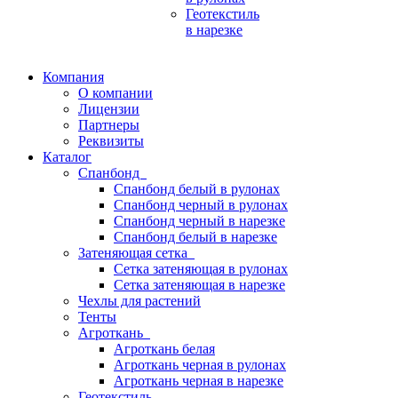
Геотекстиль
в нарезке
Компания
О компании
Лицензии
Партнеры
Реквизиты
Каталог
Спанбонд
Спанбонд белый в рулонах
Спанбонд черный в рулонах
Спанбонд черный в нарезке
Спанбонд белый в нарезке
Затеняющая сетка
Сетка затеняющая в рулонах
Сетка затеняющая в нарезке
Чехлы для растений
Тенты
Агроткань
Агроткань белая
Агроткань черная в рулонах
Агроткань черная в нарезке
Геотекстиль