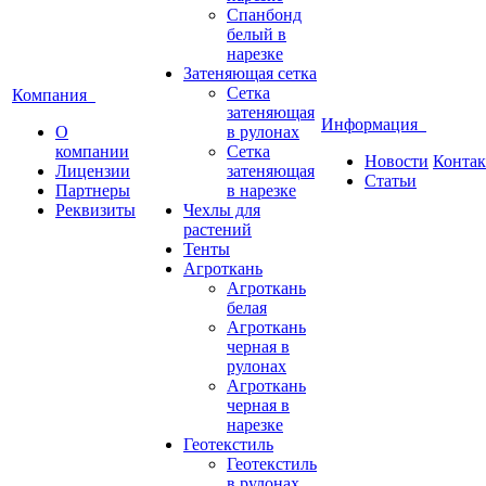
Спанбонд
белый в
нарезке
Затеняющая сетка
Сетка
Компания
затеняющая
Информация
О
в рулонах
компании
Сетка
Новости
Конта
Лицензии
затеняющая
Статьи
Партнеры
в нарезке
Реквизиты
Чехлы для
растений
Тенты
Агроткань
Агроткань
белая
Агроткань
черная в
рулонах
Агроткань
черная в
нарезке
Геотекстиль
Геотекстиль
в рулонах