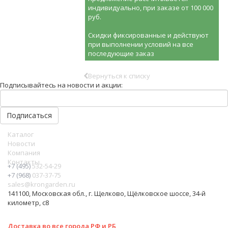
индивидуально, при заказе от 100 000
руб.
Скидки фиксированные и действуют
при выполнении условий на все
последующие заказ
Вернуться к списку
Подписывайтесь на новости и акции:
Каталог
Новости
Компания
Контакты
+7 (495)
532-54-29
+7 (968)
037-37-75
sales@krongarden.ru
141100, Московская обл., г. Щелково, Щёлковское шоссе, 34-й
километр, с8
Доставка во все города РФ и РБ