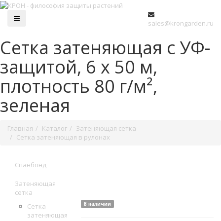
sales@krongarden.ru
Сетка затеняющая с УФ-
защитой, 6 x 50 м,
плотность 80 г/м²,
зеленая
Главная
Каталог
Затеняющая сетка
Сетка затеняющая в рулонах
Спанбонд
Затеняющая
сетка
В наличии
Сетка
затеняющая