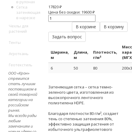
в рулонах
17820 ₽
Сетка
Цена без скидки:
19600 ₽
затеняющая
в нарезке
Чехлы для
В корзине
В корзину
растений
Задать вопрос
Тенты
Мас
Ширина,
Длина,
Плотность,
хар
Агроткань
м
м
г/м²
(МГХ
Геотекстиль
6
50
80
200х
ООО «Крон»
стремится
стать лучшим
Затеняющая сетка – сетка темно-
поставщиком в
зеленого цвета, изготовленная из
своей товарной
высокопрочного ленточного
категории на
полиэтилена HDPE.
российском
рынке.
Благодаря плотности 80 г/м², создает
Мы всегда рады
тень со степенью затенения 80%,
любым
эффективно защищая растения от
замечаниям и
избыточного ультрафиолетового
новым идеям со